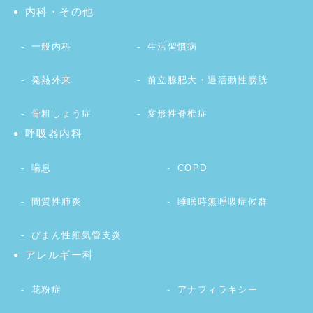
内科・その他
一般内科
生活習慣病
発熱外来
前立腺肥大・過活動性膀胱
骨粗しょう症
変形性脊椎症
呼吸器内科
喘息
COPD
間質性肺炎
睡眠時無呼吸症候群
びまん性細気管支炎
アレルギー科
花粉症
アナフィラキシー