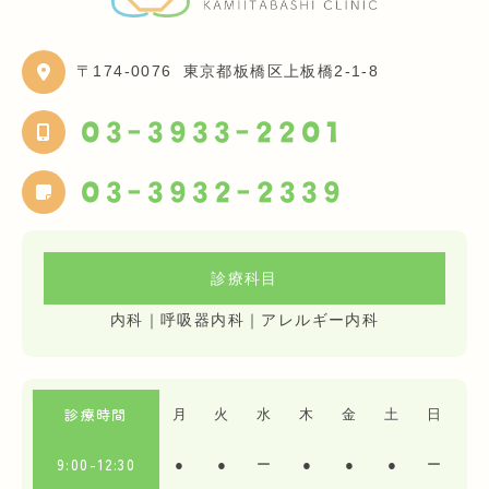
〒174-0076
東京都板橋区上板橋2-1-8
03-3933-2201
03-3932-2339
診療科目
内科｜呼吸器内科｜アレルギー内科
診療時間
月
火
水
木
金
土
日
9:00-12:30
●
●
ー
●
●
●
ー