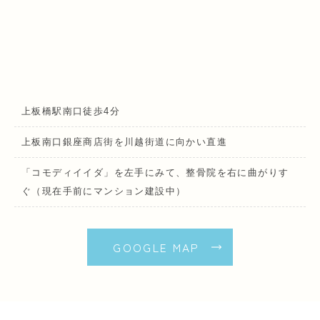
上板橋駅南口徒歩4分
上板南口銀座商店街を川越街道に向かい直進
「コモディイイダ」を左手にみて、整骨院を右に曲がりす
ぐ（現在手前にマンション建設中）
GOOGLE MAP