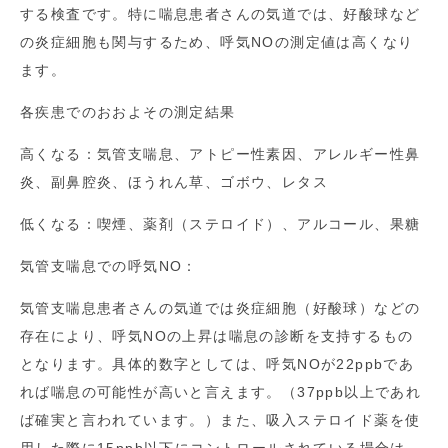
する検査です。特に喘息患者さんの気道では、好酸球など
の炎症細胞も関与するため、呼気NOの測定値は高くなり
ます。
各疾患でのおおよその測定結果
高くなる：気管支喘息、アトピー性素因、アレルギー性鼻
炎、副鼻腔炎、ほうれん草、ゴボウ、レタス
低くなる：喫煙、薬剤（ステロイド）、アルコール、果糖
気管支喘息での呼気NO：
気管支喘息患者さんの気道では炎症細胞（好酸球）などの
存在により、呼気NOの上昇は喘息の診断を支持するもの
となります。具体的数字としては、呼気NOが22ppbであ
れば喘息の可能性が高いと言えます。（37ppb以上であれ
ば確実と言われています。）また、吸入ステロイド薬を使