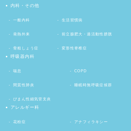
内科・その他
一般内科
生活習慣病
発熱外来
前立腺肥大・過活動性膀胱
骨粗しょう症
変形性脊椎症
呼吸器内科
喘息
COPD
間質性肺炎
睡眠時無呼吸症候群
びまん性細気管支炎
アレルギー科
花粉症
アナフィラキシー