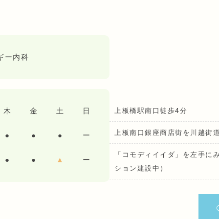
ギー内科
上板橋駅南口徒歩4分
木
金
土
日
上板南口銀座商店街を川越街
●
●
●
ー
「コモディイイダ」を左手に
●
●
▲
ー
ション建設中）