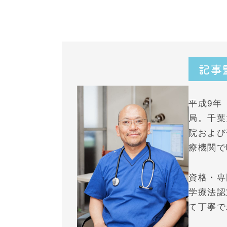
記事
平成9年
局。千葉
院および
療機関で
資格・専
学療法認
て丁寧で